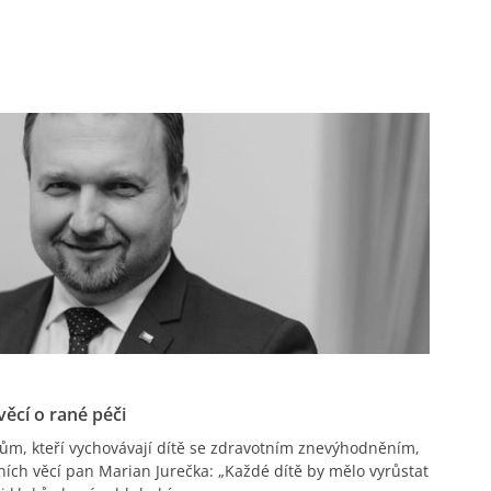
věcí o rané péči
čům, kteří vychovávají dítě se zdravotním znevýhodněním,
lních věcí pan Marian Jurečka: „Každé dítě by mělo vyrůstat