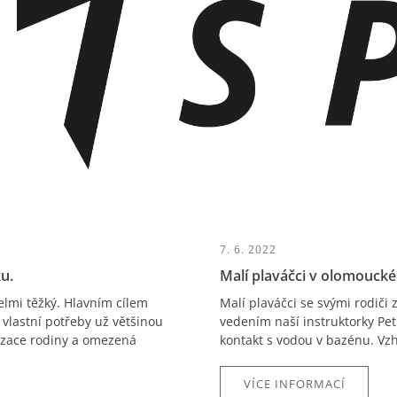
7. 6. 2022
u.
Malí plaváčci v olomouck
elmi těžký. Hlavním cílem
Malí plaváčci se svými rodiči z
 vlastní potřeby už většinou
vedením naší instruktorky Pet
izace rodiny a omezená
kontakt s vodou v bazénu. Vzh
VÍCE INFORMACÍ