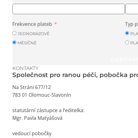
Frekvence plateb
Typ p
JEDNORÁZOVĚ
PL
MĚSÍČNĚ
PL
DAROVA
KONTAKTY
Společnost pro ranou péči, pobočka p
Na Stráni 677/12
783 01 Olomouc-Slavonín
statutární zástupce a ředitelka:
Mgr. Pavla Matyášová
vedoucí pobočky