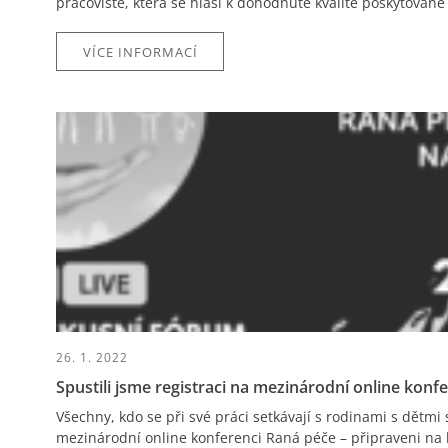
pracoviště, která se hlásí k dohodnuté kvalitě poskytované s
VÍCE INFORMACÍ
26. 1. 2022
Spustili jsme registraci na mezinárodní online konf
Všechny, kdo se při své práci setkávají s rodinami s dětm
mezinárodní online konferenci Raná péče – připraveni na 