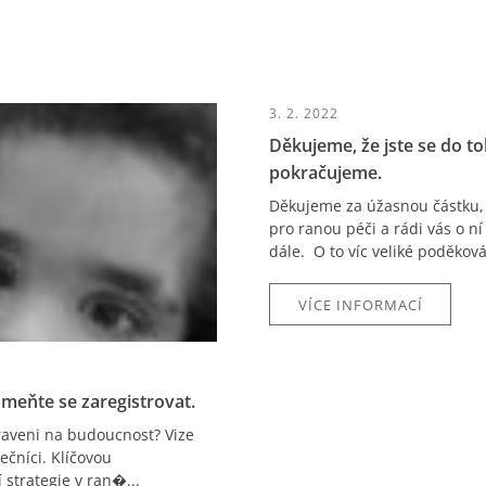
3. 2. 2022
Děkujeme, že jste se do t
pokračujeme.
Děkujeme za úžasnou částku, k
pro ranou péči a rádi vás o 
dále. O to víc veliké poděková
VÍCE INFORMACÍ
meňte se zaregistrovat.
raveni na budoucnost? Vize
ečníci. Klíčovou
 strategie v ran�...