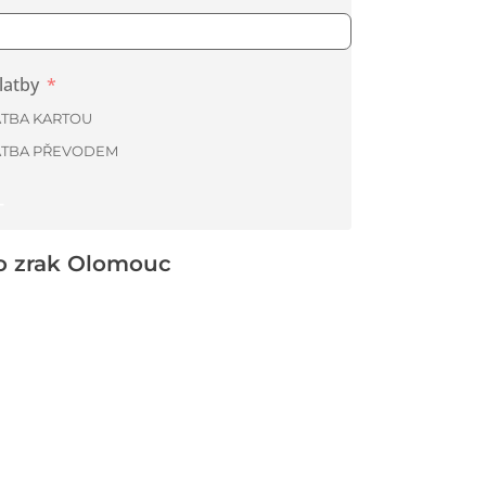
latby
ATBA KARTOU
ATBA PŘEVODEM
T
ro zrak Olomouc