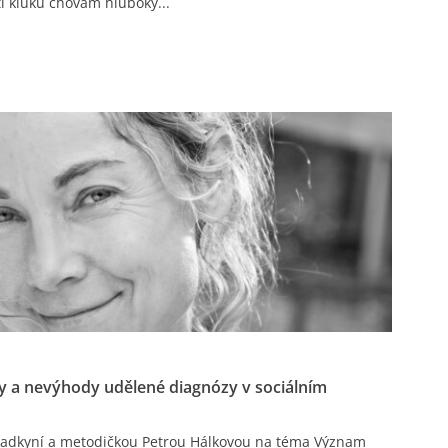
ěti kluků chovám hluboký...
 a nevýhody udělené diagnózy v sociálním
radkyní a metodičkou Petrou Hálkovou na téma Význam