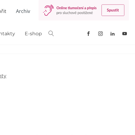
řit
Archiv
ntakty
E-shop
nty