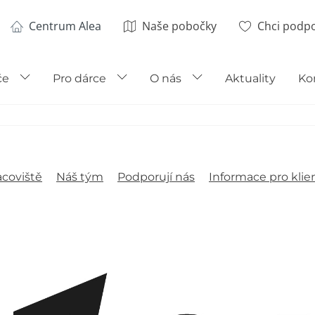
Centrum Alea
Naše pobočky
Chci podpo
če
Pro dárce
O nás
Aktuality
Ko
coviště
Náš tým
Podporují nás
Informace pro klie