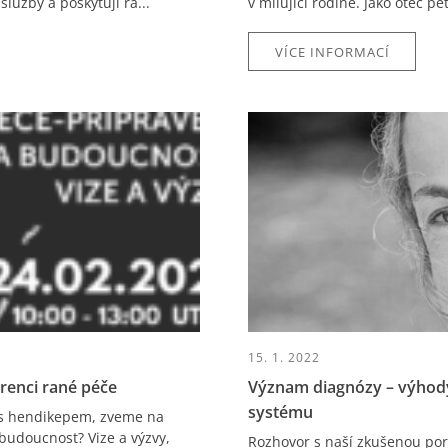
lužby a poskytují ra...
v milující rodině. Jako otec p
VÍCE INFORMACÍ
15. 1. 2022
erenci rané péče
Význam diagnózy – výhody
systému
i s hendikepem, zveme na
budoucnost? Vize a výzvy,
Rozhovor s naší zkušenou po