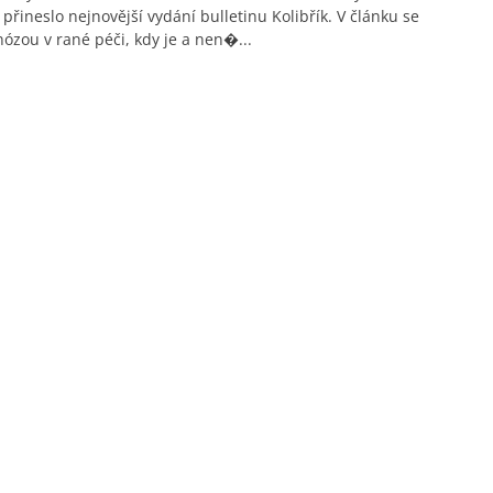
přineslo nejnovější vydání bulletinu Kolibřík. V článku se
nózou v rané péči, kdy je a nen�...