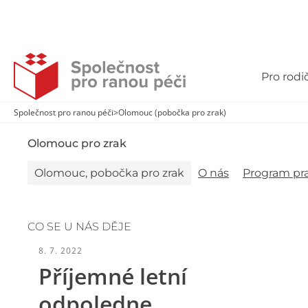
Pro rodi
Společnost pro ranou péči
>
Olomouc (pobočka pro zrak)
Olomouc pro zrak
Olomouc, pobočka pro zrak
O nás
Program pra
CO SE U NÁS DĚJE
8. 7. 2022
Příjemné letní
odpoledne