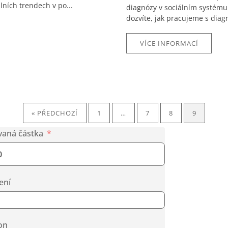
ních trendech v po...
diagnózy v sociálním systému 
dozvíte, jak pracujeme s diag
VÍCE INFORMACÍ
« PŘEDCHOZÍ
1
…
7
8
9
vaná částka
ení
on